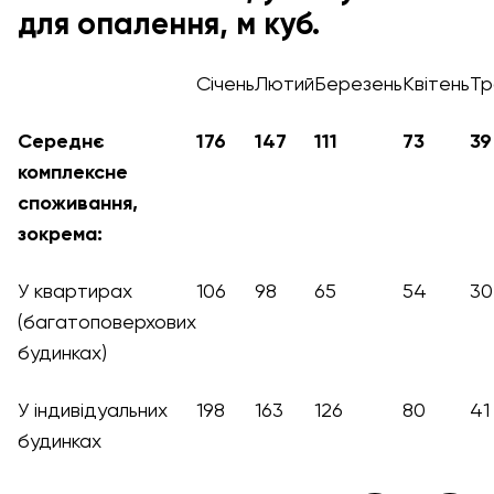
для опалення, м куб.
Січень
Лютий
Березень
Квітень
Тр
Середнє
176
147
111
73
39
комплексне
споживання,
зокрема:
У квартирах
106
98
65
54
30
(багатоповерхових
будинках)
У індивідуальних
198
163
126
80
41
будинках