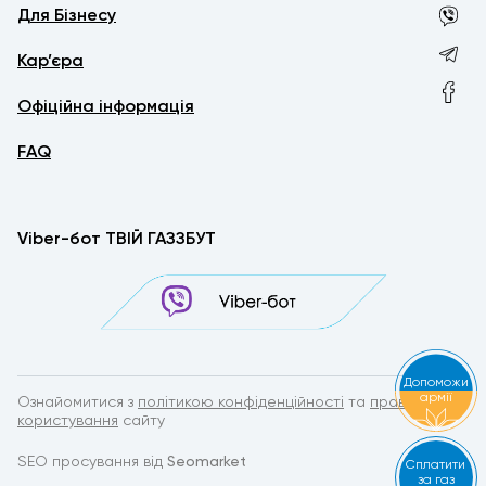
Для Бізнесу
Кар’єра
Офіційна інформація
FAQ
Viber-бот ТВІЙ ГАЗЗБУТ
Допоможи
армії
Ознайомитися з
політикою конфіденційності
та
правилами
користування
сайту
SEO просування від
Seomarket
Сплатити
за газ