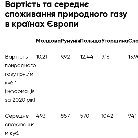
Вартість та середнє
споживання природного газу
в країнах Європи
Молдова
Румунія
Польща
Угорщина
Сло
Вартість
10,21
9,92
12,44
9,16
13,9
природного
газу грн./м
куб.*
(інформація
за 2020 рік)
Середнє
493
857
570
1042
941
споживання
м куб.