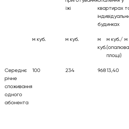
приготування
опалення у
їжі
квартирах т
індивідуальн
будинках
м куб.
м куб.
м
м куб./ м 
куб.
(опалюва
площі)
Середнє
100
234
968
13,40
річне
споживання
одного
абонента