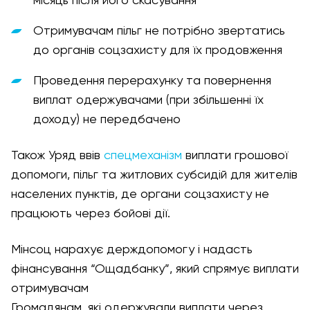
місяць після його скасування
Отримувачам пільг не потрібно звертатись
до органів соцзахисту для їх продовження
Проведення перерахунку та повернення
виплат одержувачами (при збільшенні їх
доходу) не передбачено
Також Уряд ввів
спецмеханізм
виплати грошової
допомоги, пільг та житлових субсидій для жителів
населених пунктів, де органи соцзахисту не
працюють через бойові дії.
Мінсоц нарахує держдопомогу і надасть
фінансування “Ощадбанку”, який спрямує виплати
отримувачам
Громадянам, які одержували виплати через