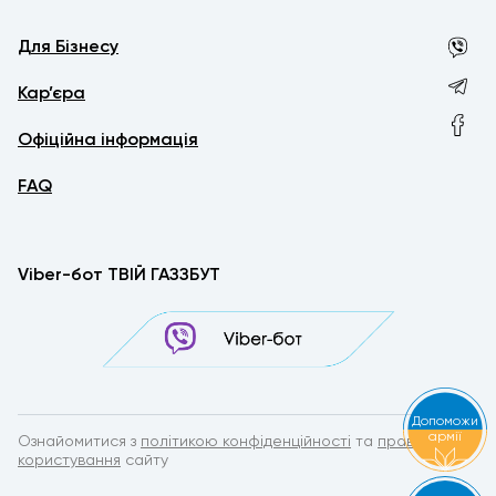
Для Бізнесу
Кар’єра
Офіційна інформація
FAQ
Viber-бот ТВІЙ ГАЗЗБУТ
Допоможи
армії
Ознайомитися з
політикою конфіденційності
та
правилами
користування
сайту